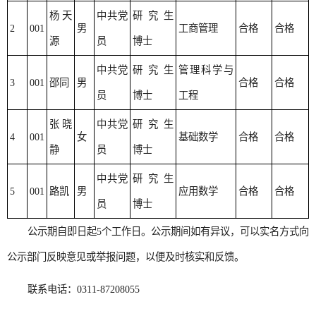
杨天
中共党
研究生
2
001
男
工商管理
合格
合格
源
员
博士
中共党
研究生
管理科学与
3
001
邵同
男
合格
合格
员
博士
工程
张晓
中共党
研究生
4
001
女
基础数学
合格
合格
静
员
博士
中共党
研究生
5
001
路凯
男
应用数学
合格
合格
员
博士
公示期自即日起5个工作日。公示期间如有异议，可以实名方式向
公示部门反映意见或举报问题，以便及时核实和反馈。
联系电话：0311-87208055