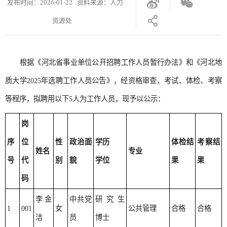
发布时间：2026-01-22 资料来源：人力
资源处
根据《河北省事业单位公开招聘工作人员暂行办法》和《河北地
质大学2025年选聘工作人员公告》，经资格审查、考试、体检、考察
等程序，拟聘用以下5人为工作人员，现予以公示：
岗
序
位
性
政治面
学历
体检结
考察结
姓名
专业
号
代
别
貌
学位
果
果
码
李金
中共党
研究生
1
001
女
公共管理
合格
合格
洁
员
博士