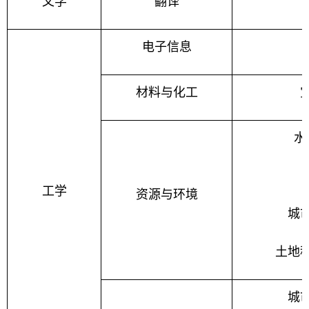
文学
翻译
电子信息
材料与化工
水
工学
资源与环境
城
土地
城