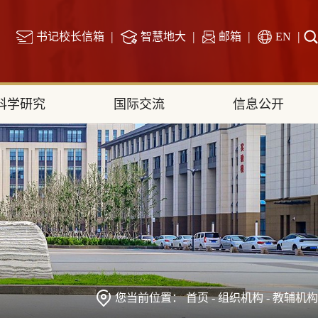
|
|
|
|
书记校长信箱
智慧地大
邮箱
EN
科学研究
国际交流
信息公开
您当前位置：
首页
-
组织机构
-
教辅机构