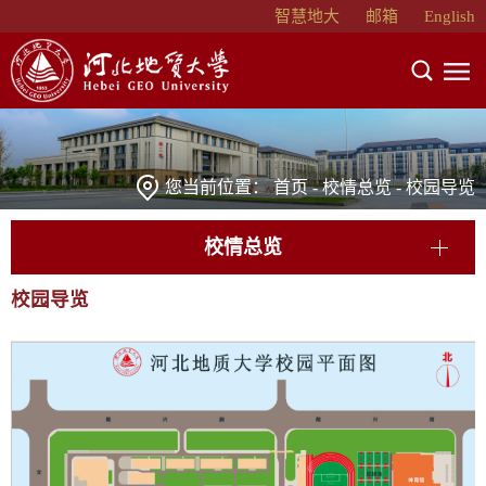
智慧地大
邮箱
English
您当前位置：
首页
-
校情总览
-
校园导览
校情总览
校园导览