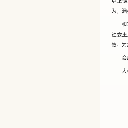
以正确
为，涵
和
社会主
效，为
会
大