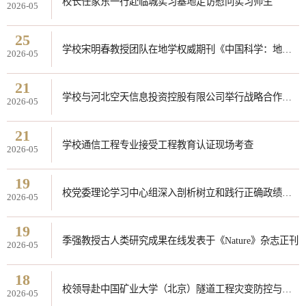
校长任家东一行赴临城实习基地走访慰问实习师生
2026-05
25
学校宋明春教授团队在地学权威期刊《中国科学：地球科学》（中文和英文版）发表论文揭示胶东热液脉型金矿床阶梯成矿模式
2026-05
21
学校与河北空天信息投资控股有限公司举行战略合作签约仪式
2026-05
21
学校通信工程专业接受工程教育认证现场考查
2026-05
19
校党委理论学习中心组深入剖析树立和践行正确政绩观学习教育中的正反面典型案例
2026-05
19
季强教授古人类研究成果在线发表于《Nature》杂志正刊
2026-05
18
校领导赴中国矿业大学（北京）隧道工程灾变防控与智能建养全国重点实验室交流
2026-05